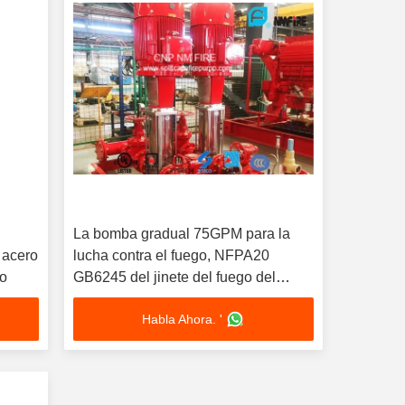
l
La bomba gradual 75GPM para la
l acero
lucha contra el fuego, NFPA20
go
GB6245 del jinete del fuego del
aumentador de presión enumeró
Habla Ahora. '