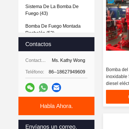
Sistema De La Bomba De
Fuego
(43)
Bomba De Fuego Montada
Resbalón
(52)
Contactos
Regulador De La Bomba De
Fuego
(9)
Contactos:
Ms. Kathy Wong
Bomba Del Jinete
(11)
Bomba del j
Teléfono:
86--18627949609
inoxidable
Bomba De Agua De
diesel eléct
Emergencia
(11)
Depósito De Gasolina Diesel
(6)
Habla Ahora.
Envíanos un correo.