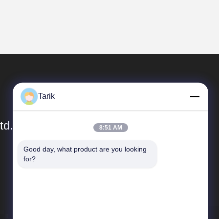
Tarik
td.
8:51 AM
Good day, what product are you looking 
Enlaces Rápidos
for?
Perfil de la empresa
Recorrido por la fábrica
Control de calidad