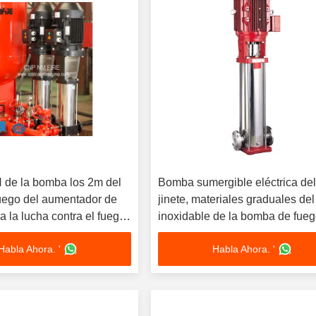
H de la bomba los 2m del
Bomba sumergible eléctrica de
fuego del aumentador de
jinete, materiales graduales de
a la lucha contra el fuego,
inoxidable de la bomba de fue
NFPA20/GB6245
Habla Ahora. '
Habla Ahora. '