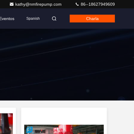
kathy@nmfirepump.com
86--18627949609
Eventos
Charla
Spanish