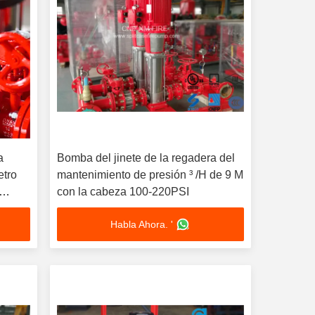
a
Bomba del jinete de la regadera del
etro
mantenimiento de presión ³ /H de 9 M
con la cabeza 100-220PSI
a
Habla Ahora. '