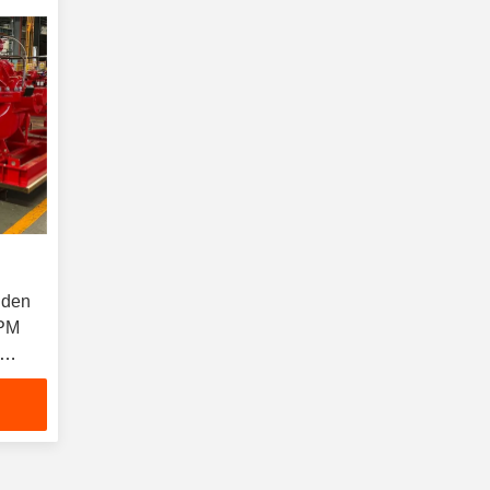
nden
GPM