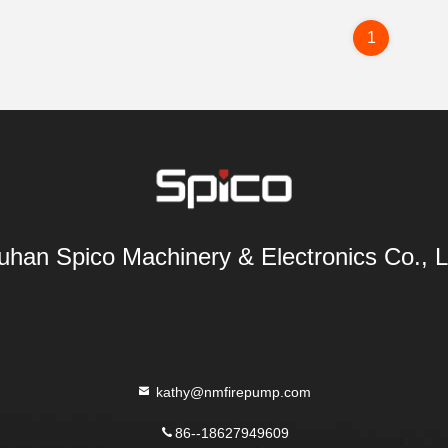
1
han Spico Machinery & Electronics Co., L
kathy@nmfirepump.com
86--18627949609