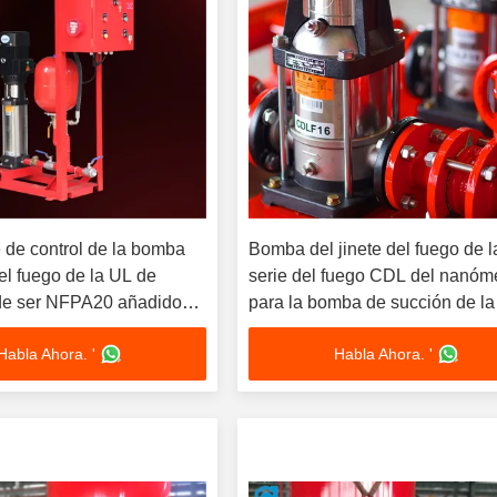
 de control de la bomba
Bomba del jinete del fuego de l
del fuego de la UL de
serie del fuego CDL del nanóm
de ser NFPA20 añadido
para la bomba de succión de la
bomba y del final del caso de l
Habla Ahora. '
Habla Ahora. '
fractura