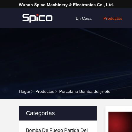
Wuhan Spico Machinery & Electronics Co., Ltd.
En Casa
Productos
Hogar
>
Productos
>
Porcelana Bomba del jinete
Categorías
Bomba De Fuego Partida Del