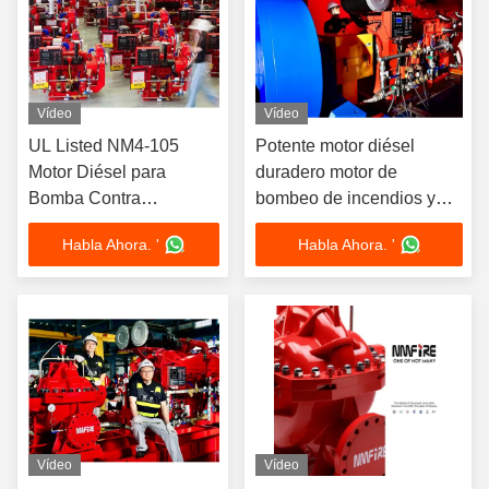
Vídeo
Vídeo
UL Listed NM4-105
Potente motor diésel
Motor Diésel para
duradero motor de
Bomba Contra
bombeo de incendios y
Incendios NMFIRE
tanque de combustible
Habla Ahora. '
Habla Ahora. '
Capacidad 50-550
galones 1250GPM
Vídeo
Vídeo