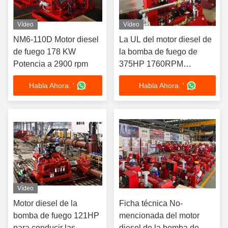
Vídeo
Vídeo
NM6-110D Motor diesel
La UL del motor diesel de
de fuego 178 KW
la bomba de fuego de
Potencia a 2900 rpm
375HP 1760RPM
enumeró
Habla Ahora. '
Habla Ahora. '
Vídeo
Motor diesel de la
Ficha técnica No-
bomba de fuego 121HP
mencionada del motor
para conducir las
diesel de la bomba de