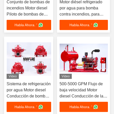
Conjunto de bombas de
Motor diésel refrigerado
incendios Motor diesel
por agua para bomba
Piloto de bombas de
contra incendios, para
incendios con
grupo de bombeo contra
Habla Ahora. '
Habla Ahora. '
capacidad de tanque de
incendios, velocidad
combustible de 130-
1500-3000 RPM, motor
1005 galones y
diésel refrigerado por
velocidad de flujo de
agua, 1000 GPM
1500 GPM
Vídeo
Vídeo
Sistema de refrigeración
500-5000 GPM Flujo de
por agua Motor diesel
baja velocidad Motor
Conducción de bomba
diesel Conducción de la
de incendios con caudal
bomba de incendios con
Habla Ahora. '
Habla Ahora. '
de 500-5000 GPM
unidad de refrigeración