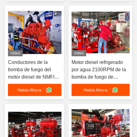
Unidad de refrigeración
Intercambio de calor y flujo
Intercambio de calor
de 500-5000 GPM
Vídeo
Vídeo
Conductores de la
Motor diesel refrigerado
bomba de fuego del
por agua 2100RPM de la
motor diesel de NMFIRE
bomba de fuego de
con los estándares
227KW 305HP
Habla Ahora. '
Habla Ahora. '
UL1247 y FM1333