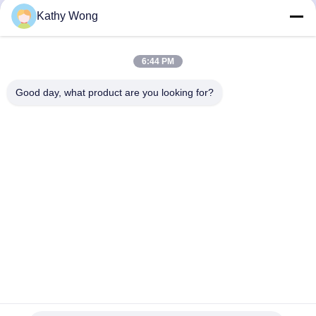
Habla Ahora.
Habla Ahora.
Kathy Wong
6:44 PM
Good day, what product are you looking for?
Wuhan Spico Machinery & Electronics Co.,
Ltd.
kathy@nmfirepump.com
86--18627949609
Rm. E, décimosexto FL., edificio del siglo. No. 206,
Jianghan Rd., Hankou, Wuhan, China
China buena calidad Bomba de fuego partida del caso
Proveedor. Derecho de autor 2017-2026 Wuhan Spico