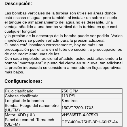
Descripción:
Las bombas verticales de la turbina son útiles en áreas donde
está escasa el agua, pero también al instalar un sobre el suelo
el tanque de almacenamiento del agua no es deseable. Una
ventaja añadida a una bomba vertical de la turbina es que casi
cualquier longitud
y la presión de la descarga de la bomba puede ser pedida. Varios
impeledores se pueden añadir para la presión adicional.
Cuando está instalado correctamente, hay no más una
preocupación por el aire en el tubo de succión, o preocupaciones
de oscurecimiento unas de los.
Con cada impeledor adicional añadido, usted está añadiendo a la
bomba “mantequera” o punto del cierre en su curva, tan adicional
la presión indeseada se considera a menudo en flujos operativos
más bajos.
Configuraciones:
Flujo clasificado
750 GPM
Cabeza clasificada
113 PSI
Longitud de la bomba
3 metros
Bomba: Fuego del nanómetro
150VTP200-17X3
(UL/FM)
Motor: XDD (UL)
VHS365TP-4-075X3
Panel de control: Tornatech
GPY-400V-75HP-3PH-60HZ-A4
(UL/FM)