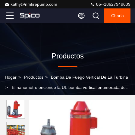
kathy@nmfirepump.com
86--18627949609
Charla
Productos
Hogar
>
Productos
>
Bomba De Fuego Vertical De La Turbina
>
El nanómetro enciende la UL bomba vertical enumerada de la
turbina de 750 GPM con impulsado por motor eléctrico