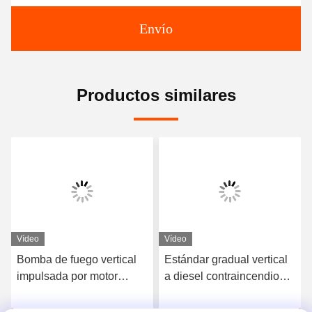
Envío
Productos similares
Vídeo
Vídeo
Bomba de fuego vertical
Estándar gradual vertical
impulsada por motor
a diesel contraincendios
eléctrica de la turbina con
de la bomba de fuego de
el regulador de Eaton
la turbina NFPA 20