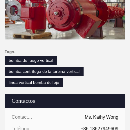
Tags:
bomba de fuego vertical
bomba centrífuga de la turbina vertical
línea vertical bomba del eje
Contactos
Contactos:
Ms. Kathy Wong
Teléfono:
+86 18627949609