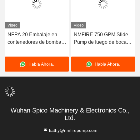
Vídeo
Vídeo
NFPA 20 Embalaje en
NMFIRE 750 GPM Slide
contenedores de bombas
Pump de fuego de boca
de incendios montadas en
de paquete de aspiración
patín aprobado
de extremo EDJ sistema
Habla Ahora.
Habla Ahora.
de bomba de fuego
Wuhan Spico Machinery & Electronics Co.,
Ltd.
kathy@nmfirepump.com