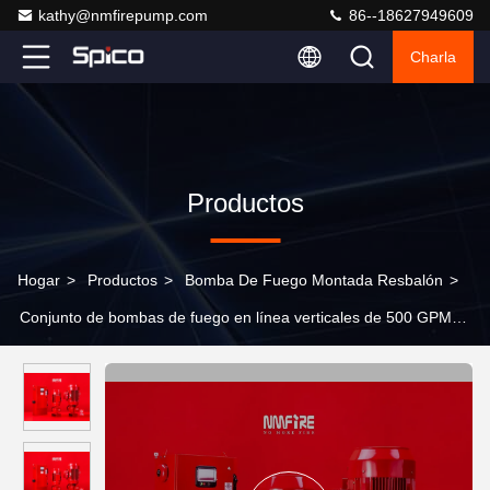
kathy@nmfirepump.com
86--18627949609
Charla
Productos
Hogar
>
Productos
>
Bomba De Fuego Montada Resbalón
>
Conjunto de bombas de fuego en línea verticales de 500 GPM
NFPA 20 Paquete de bombas de fuego