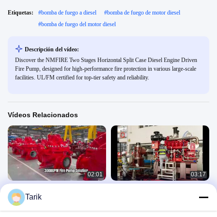
Etiquetas:
#
bomba de fuego a diesel
#
bomba de fuego de motor diesel
#
bomba de fuego del motor diesel
Descripción del vídeo:
Discover the NMFIRE Two Stages Horizontal Split Case Diesel Engine Driven
Fire Pump, designed for high-performance fire protection in various large-scale
facilities. UL/FM certified for top-tier safety and reliability.
Vídeos Relacionados
02:01
03:17
Juego de bomba contra incendios
Bomba contra incendios de turbina
Tarik
con caja dividida y motor diésel
vertical UL FM 5000 GPM
UL/FM 3000GPM | Certificado
产品视频
产品视频
NFPA20
April 02, 2026
January 12, 2026