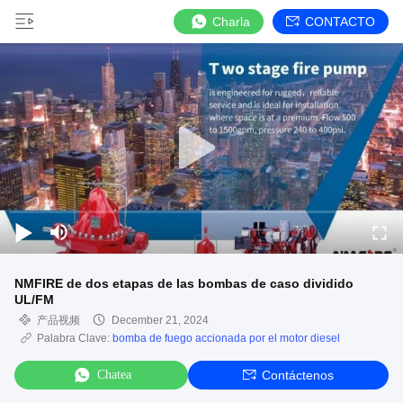
Charla
CONTACTO
NMFIRE de dos etapas de las bombas de caso dividido
UL/FM
产品视频
December 21, 2024
Palabra Clave:
bomba de fuego accionada por el motor diesel
Chatea
Contáctenos