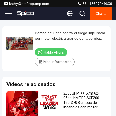
kathy@nmfirepump.com
86--18627949609
Charla
Loaded
:
0%
0:00
/
0:00
Auto
Play
Play
Play
Mute
Picture-
Fullscreen
Current
Duration
next
next
in-
Play
Picture
Bomba de lucha contra el fuego impulsada
Bomba
Time
Video
por motor eléctrica grande de la bomba
de
centrífuga/del motor de Techtop NFPA20
lucha
determinado
Habla Ahora.
contra
Más información
el
fuego
impulsada
Vídeos relacionados
por
motor
2500GPM 44-67m 62-
95psi NMFIRE SCF200-
eléctrica
150-370 Bombas de
grande
incendios con motor
eléctrico UL FM
de