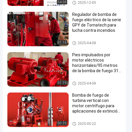
aprobadas Bombas de
Bomba de fuego impulsada po
04:08
2025-12-05
la
incendios Bombas de
r motor eléctrica
agua 568M3/H
bomba
Regulador de bomba de
fuego eléctrico de la serie
centrífuga/del
GPY de Tornatech para
motor
lucha contra incendios
de
Regulador de la bomba de fue
01:16
2025-04-08
Techtop
go
NFPA20
Pies impulsados por
motor eléctricos
determinado
horizontales/95 metros
de la bomba de fuego 311
Habla
Bomba de
de ahorros de la energía
fuego
2025-
1246 Las
Ahora.
impulsada
Bomba de fuego impulsada po
01:19
2025-04-08
04-09
opiniones
r motor eléctrica
por motor
Compartir
eléctrica
Bomba de fuego de
#
turbina vertical con
bomba
motor centrífugo para
aplicaciones de extinción
impulsada
de incendios
por motor
Bomba de fuego impulsada po
00:33
2025-05-22
eléctrica
r motor eléctrica