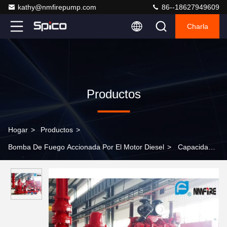
kathy@nmfirepump.com
86--18627949609
Charla
Productos
Hogar
>
Productos
>
Bomba De Fuego Accionada Por El Motor Diesel
>
Capacidad
accionada por el motor diesel estándar de la bomba de fuego de
NFPA20 Vertial 5000GPM