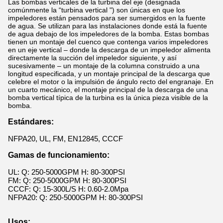
Las bombas verticales de la turbina del eje (designada
comúnmente la “turbina vertical ") son únicas en que los
impeledores están pensados para ser sumergidos en la fuente
de agua. Se utilizan para las instalaciones donde está la fuente
de agua debajo de los impeledores de la bomba. Estas bombas
tienen un montaje del cuenco que contenga varios impeledores
en un eje vertical – donde la descarga de un impeledor alimenta
directamente la succión del impeledor siguiente, y así
sucesivamente – un montaje de la columna construido a una
longitud especificada, y un montaje principal de la descarga que
celebre el motor o la impulsión de ángulo recto del engranaje. En
un cuarto mecánico, el montaje principal de la descarga de una
bomba vertical típica de la turbina es la única pieza visible de la
bomba.
Estándares:
NFPA20, UL, FM, EN12845, CCCF
Gamas de funcionamiento:
UL: Q: 250-5000GPM H: 80-300PSI
FM: Q: 250-5000GPM H: 80-300PSI
CCCF: Q: 15-300L/S H: 0.60-2.0Mpa
NFPA20: Q: 250-5000GPM H: 80-300PSI
Usos: