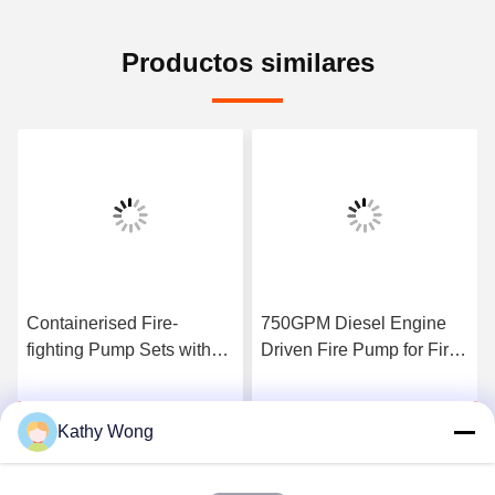
Productos similares
Containerised Fire-
750GPM Diesel Engine
fighting Pump Sets with
Driven Fire Pump for Fire
Flow 300–8000 GPM UL
Fighting Application
FM NFPA20 Certified
manufacturing facility fire
Habla Ahora.
Habla Ahora.
Complete Fire Pump
protection
Kathy Wong
System