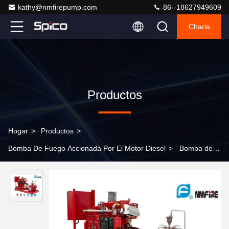
kathy@nmfirepump.com
86--18627949609
Charla
Productos
Hogar
>
Productos
>
Bomba De Fuego Accionada Por El Motor Diesel
>
Bomba de
fuego accionada por el motor centrífuga de SDiesel
500GPM@265PSI para los repositorios del aceite