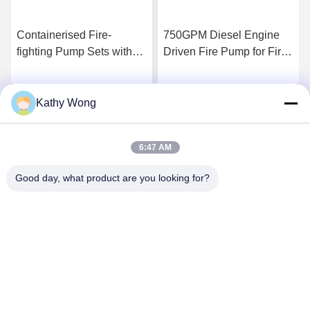
Containerised Fire-
750GPM Diesel Engine
fighting Pump Sets with
Driven Fire Pump for Fire
Flow 300–8000 GPM UL
Fighting Application
FM NFPA20 Certified
manufacturing facility fire
Habla Ahora.
Habla Ahora.
Complete Fire Pump
protection
Kathy Wong
System
6:47 AM
Good day, what product are you looking for?
Wuhan Spico Machinery & Electronics Co.,
Ltd.
kathy@nmfirepump.com
86--18627949609
Rm. E, décimosexto FL., edificio del siglo. No. 206,