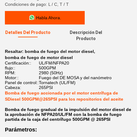
Condiciones de pago: L / C, T / T
Habla Ahora.
Detalles Del Producto
Descripción Del
Producto
Resaltar:
bomba de fuego del motor diesel
,
bomba de fuego de motor diesel
Certificación::
UL/FM/NFPA20
flujo::
500GPM
RPM:
2980 (50Hz)
Motor::
Fuego del DE MOSA y del nanómetro
Panel de control::
Tornatech (UL/FM)
Cabeza:
265PSI
Bomba de fuego accionada por el motor centrífuga de
SDiesel 500GPM@265PSI para los repositorios del aceite
Bomba de fuego gradual de la impulsión del motor diesel de
la aprobación de NFPA20/UL/FM con la bomba de fuego
partida de la caja del centrífugo 500GPM @ 265PSI
Parámetros: