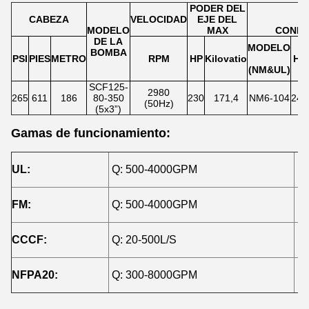
PODER DEL
CABEZA
VELOCIDAD
EJE DEL
MODELO
MAX
CONDU
DE LA
MODELO
BOMBA
PSI
PIES
METRO
RPM
HP
Kilovatio
HP
(NM&UL)
SCF125-
2980
265
611
186
80-350
230
171,4
NM6-104
240
(50Hz)
(5x3”)
Gamas de funcionamiento:
UL:
Q: 500-4000GPM
H:
FM:
Q: 500-4000GPM
H:
CCCF:
Q: 20-500L/S
H:
NFPA20:
Q: 300-8000GPM
H: